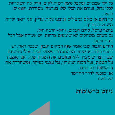
כל ילד שמסיים ומקבל סימן רשות לקום, זורק את השאריות
לכלי גדול, ועורם את הכלי שלו בערמה. מסודרת. ויוצאים
לחצר.
קר היום אז כולם במעילים וכובעי צמר. עדיין, אני רואה ילדות
משחקות בבוץ…
בחצר ערסל, סולם חבלים, וחול- הרבה חול.
גם כשהם משחקים לא שומעים צרחות. יש שמחה אבל הכל
נינוח ורגוע.
היודע הגבוה שבי אומר שזה המקום הנכון. שככה ראוי. יש
בתוכי פחד. מהשינוי. מההתנגדות שאולי תגיע. אולי המגוננת
שבי רוצה שימשיך ללא זעזועים את השגרה שלו. אני סומכת
על הגננות, ועל הכוח המארגן, על עצמי בעיקר, ומשחררת את
החששות והפחדים.
אני מוכנה לדרך החדשה
של כולנו
ניווט ברשומות