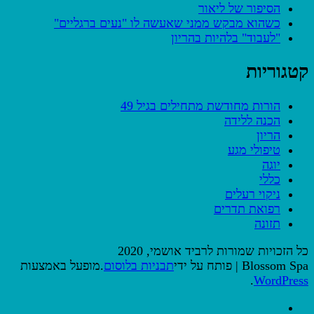
הסיפור של ליאור
כשהוא מבקש ממני שאעשה לו "נעים ברגליים"
"לעבוד" בלהיות בהריון
קטגוריות
הורות מחודשת מתחילים בגיל 49
הכנה ללידה
הריון
טיפולי מגע
יוגה
כללי
ניקוי רעלים
רפואת תדרים
תזונה
כל הזכויות שמורות לרביד אושמי, 2020
Blossom Spa | פותח על ידי
תבניות בלוסום
.מופעל באמצעות
.
WordPress