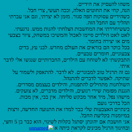
משהו להעסיק את הידיים.
הנה, קחי את החוטים האלה, וככה תעשי, צרי חבל.
כשהידיים עסוקות הפה סגור. מזמן לא יצרתי, וגם אני עברתי
תהליך עם החבל הזה.
כששיחררתי את המחשבות הצלחתי להנות ממש. נרגעתי.
לאט לאט הילדים סיימו לאכול והמשיכו במשחק, ציור בצבעי
מים או יצירה בחומר.
בכל בוקר הם בוראים את העולם מחדש. לבני עץ, בדים
צבעוניים, חומרים טבעיים.
התבקשתי לא לשוחח עם הילדים, החברותיים שנגשו אלי לדבר
איתי.
גם זה תרגיל טוב למבוגרים. לא לדבר. להתאפק ולשמור על
שתיקה. לאפשר לדברים להתנהל.
השולחנות מתחילים להתפנות, והילדים בעצמם מסדרים.
הגננת מפזמת שירי רגועים, והילדים מדברים, לא צועקים.
מישהו נפל, מיד אחר מבקש סליחה. אין בכי, אין מכות.
הכל בדרכי נועם
בינתיים האצבעות שלי כבר למדו את התנועה החדשה, ורצות
במיומנות בקליעת החבל.
אני חושבת אם יהונתן יסתגל בקלות לשינוי, הוא כבר בן 5 וחצי,
ובחינוך הרגיל מכינים לקראת כיתה א