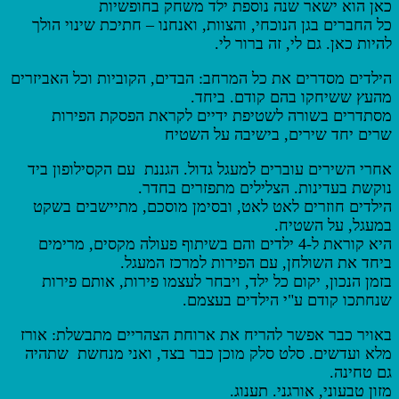
כאן הוא ישאר שנה נוספת ילד משחק בחופשיות
כל החברים בגן הנוכחי, והצוות, ואנחנו – חתיכת שינוי הולך
להיות כאן. גם לי, זה ברור לי.
הילדים מסדרים את כל המרחב: הבדים, הקוביות וכל האביזרים
מהעץ ששיחקו בהם קודם. ביחד.
מסתדרים בשורה לשטיפת ידיים לקראת הפסקת הפירות
שרים יחד שירים, בישיבה על השטיח
אחרי השירים עוברים למעגל גדול. הגננת עם הקסילופון ביד
נוקשת בעדינות. הצלילים מתפזרים בחדר.
הילדים חוזרים לאט לאט, ובסימן מוסכם, מתיישבים בשקט
במעגל, על השטיח.
היא קוראת ל-4 ילדים והם בשיתוף פעולה מקסים, מרימים
ביחד את השולחן, עם הפירות למרכז המעגל.
בזמן הנכון, יקום כל ילד, ויבחר לעצמו פירות, אותם פירות
שנחתכו קודם ע"י הילדים בעצמם.
באויר כבר אפשר להריח את ארוחת הצהריים מתבשלת: אורז
מלא ועדשים. סלט סלק מוכן כבר בצד, ואני מנחשת שתהיה
גם טחינה.
מזון טבעוני, אורגני. תענוג.