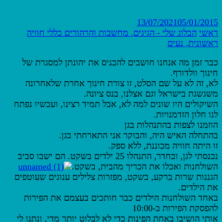
13/07/2021
05/01/2015
ראשי
הבלוג שלי - הגיגים, מחשבות והרהורים
כללי
חוויה
ראשונית, נעים
כבר זמן מה אנחנו חושבים להכניס את יהונתן למסגרת של
חינוך וולדורף.
לא, זה לא על שם הסלט, זו צורת חינוך אחרת שלאחרונה
משגשגת בישראל וגם אצלנו, בנס ציונה.
השיקולים היו שונים למה לא, אבל תמיד רצינו, ועכשיו נפתח
לנו חלון הזדמנויות.
הוזמנו לצפות בהתנהלות בגן
בהתחלה האיש היה, והבוקר אני התארחתי בגן.
זו היתה חוויה מכוננת, ללא ספק.
נכנסתי לגן, ובחדר, התנהלו 25 ילדים בשקט. הם ישבו סביב
השולחנות ואכלו את הכריך מהבית, בשקט.
הגננות שרות ברקע, בשקט, מפזרות צלילים ענוגים שעוטפים
את הילדים.
באחד השולחנות הילדים כבר חותכים בעצמם את הפירות
להפסקת הפירות ב-10:00
אותי הושיבו באחת הפינות כדי לא לבלוט יותר מדי, ונתנו לי