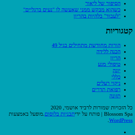
הסיפור של ליאור
כשהוא מבקש ממני שאעשה לו "נעים ברגליים"
"לעבוד" בלהיות בהריון
קטגוריות
הורות מחודשת מתחילים בגיל 49
הכנה ללידה
הריון
טיפולי מגע
יוגה
כללי
ניקוי רעלים
רפואת תדרים
תזונה
כל הזכויות שמורות לרביד אושמי, 2020
Blossom Spa | פותח על ידי
תבניות בלוסום
.מופעל באמצעות
.
WordPress