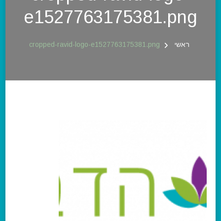
e1527763175381.png
ראשי
cropped-ravid-logo-e1527763175381.png